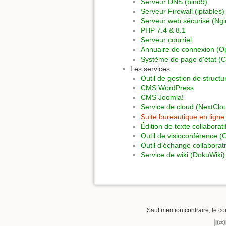
Serveur DNS (bind9)
Serveur Firewall (iptables)
Serveur web sécurisé (Ngin
PHP 7.4 & 8.1
Serveur courriel
Annuaire de connexion (
Système de page d'état (C
Les services
Outil de gestion de struc
CMS WordPress
CMS Joomla!
Service de cloud (NextClo
Suite bureautique en ligne
Édition de texte collaborat
Outil de visioconférence (
Outil d'échange collaborat
Service de wiki (DokuWiki)
Sauf mention contraire, le co