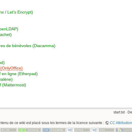
x / Let's Encrypt)
OpenLDAP)
achet)
tures de bénévoles (Diacamma)
ud)
 (OnlyOffice)
if en ligne (Etherpad)
Galène)
if (Mattermost)
start.txt
· De
ntenu de ce wiki est placé sous les termes de la licence suivante :
CC Attribution